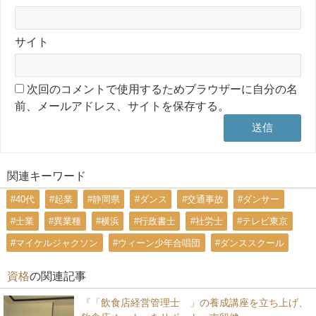
サイト
次回のコメントで使用するためブラウザーに自分の名
前、メールアドレス、サイトを保存する。
関連キーワード
#40代
#起業
#静岡県
#ダンス
#交通事故
#ダンサー
#士業
#異業種
#横浜
#行政書士
#社労士
#テレビ東京
#マイケルジャクソン
#ウィーン少年合唱団
#ダンススクール
資格
の関連記事
『「飲食店経営管理士®」の養成講座を立ち上げ、