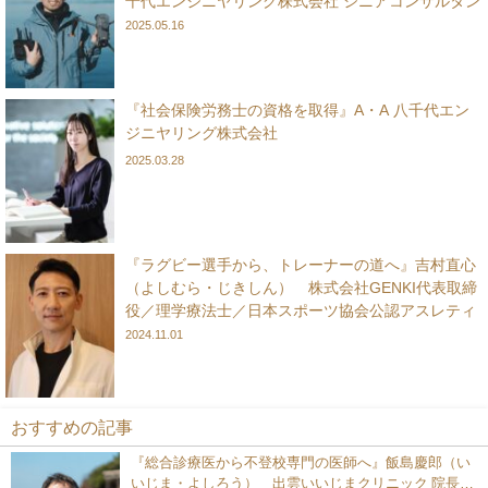
千代エンジニヤリング株式会社 シニアコンサルタン
ト
2025.05.16
『社会保険労務士の資格を取得』A・A 八千代エン
ジニヤリング株式会社
2025.03.28
『ラグビー選手から、トレーナーの道へ』吉村直心
（よしむら・じきしん） 株式会社GENKI代表取締
役／理学療法士／日本スポーツ協会公認アスレティ
ックトレーナー
2024.11.01
おすすめの記事
『総合診療医から不登校専門の医師へ』飯島慶郎（い
いじま・よしろう） 出雲いいじまクリニック 院長／