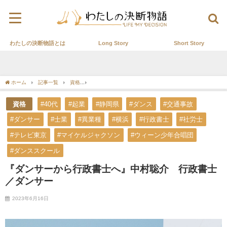
わたしの決断物語とは
Long Story
Short Story
ホーム
記事一覧
資格
『ダンサーから行政書士へ』中村聡介 行政書士／ダンサ
資格
#40代
#起業
#静岡県
#ダンス
#交通事故
#ダンサー
#士業
#異業種
#横浜
#行政書士
#社労士
#テレビ東京
#マイケルジャクソン
#ウィーン少年合唱団
#ダンススクール
『ダンサーから行政書士へ』中村聡介 行政書士
／ダンサー
2023年6月16日