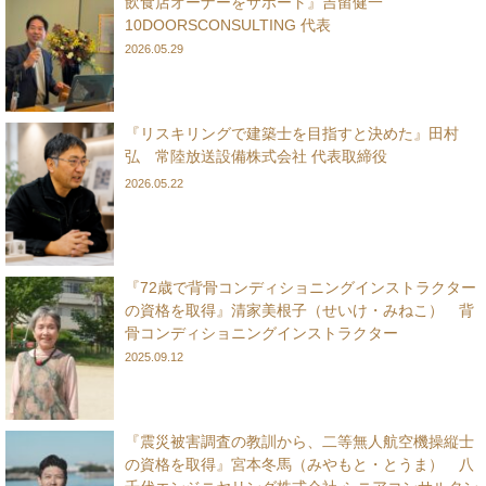
飲食店オーナーをサポート』吉留健一
10DOORSCONSULTING 代表
2026.05.29
『リスキリングで建築士を目指すと決めた』田村
弘 常陸放送設備株式会社 代表取締役
2026.05.22
『72歳で背骨コンディショニングインストラクター
の資格を取得』清家美根子（せいけ・みねこ） 背
骨コンディショニングインストラクター
2025.09.12
『震災被害調査の教訓から、二等無人航空機操縦士
の資格を取得』宮本冬馬（みやもと・とうま） 八