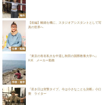
海外
【前編】離婚を機に、スタジオアシスタントとして写
真の世界へ
仕事・転職
『東京の有名私大を中退し秋田の国際教養大学へ』
H.K メーカー勤務
学校・進学
『若き日は突撃タイプ。今は小さなことも決断』小口
覺 ライター