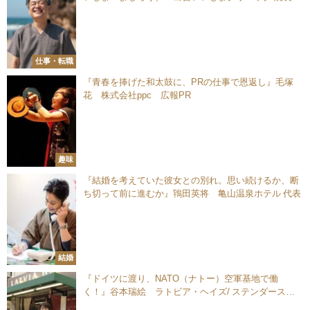
精神科医／総合診療医
仕事・転職
『青春を捧げた和太鼓に、PRの仕事で恩返し』毛塚
花 株式会社ppc 広報PR
趣味
『結婚を考えていた彼女との別れ。思い続けるか、断
ち切って前に進むか』鴇田英将 亀山温泉ホテル 代表
結婚
『ドイツに渡り、NATO（ナトー）空軍基地で働
く！』谷本瑞絵 ラトビア・ヘイズ/ ステンダース・
ジャパン オーナー