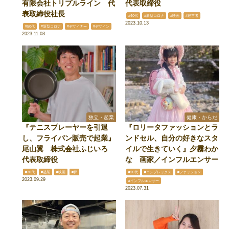
有限会社トリプルライン 代
代表取締役
表取締役社長
#40代
#新型コロナ
#映画
#経営者
2023.10.13
#50代
#新型コロナ
#デザイナー
#デザイン
2023.11.03
独立・起業
健康・からだ
『テニスプレーヤーを引退
『ロリータファッションとラ
し、フライパン販売で起業』
ンドセル、自分の好きなスタ
尾山翼 株式会社ふじいろ
イルで生きていく』夕霧わか
代表取締役
な 画家／インフルエンサー
#30代
#起業
#映画
#夢
#20代
#コンプレックス
#ファッション
2023.09.29
#インフルエンサー
2023.07.31