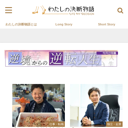
わたしの決断物語とは
Long Story
Short Story
仕事・転職
独立・起業