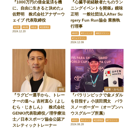
『1000万円の借金返済を機
『心臓手術経験者たちのラン
に、自由に生きると決めた』
ニングイベントを開催』鏡味
佐野明 株式会社アナザーウ
正明 一般社団法人After Su
ェイブ 代表取締役
rgery Fun Run協会 業務執
行理事
#起業
#転職
#借金
#交通事故
2024.12.20
#60代
#ランニング
#東京マラソン
#フルマラソン
2024.12.09
資格
健康・からだ
『ラグビー選手から、トレー
『パラリンピックで金メダル
ナーの道へ』吉村直心（よし
を目指す』小須田潤太 パラ
むら・じきしん） 株式会社
スノーボーダー（オープンハ
GENKI代表取締役／理学療法
ウスグループ所属）
士／日本スポーツ協会公認ア
#30代
#スポーツ
#交通事故
#アスリート
スレティックトレーナー
2024.08.28