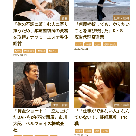
資格
仕事・転職
『体の不調に苦しむ人に寄り
『何度挫折しても、やりたい
添うため、柔道整復師の資格
ことを選び続けた』K・S
を取得』ナツミ エステ整体
広告代理店営業
経営
#30代
#転職
#上京
#異業種転職
2022.09.21
#30代
#国家資格
#整体師
#エステ
2022.09.26
仕事・転職
仕事・転職
『資金ショート！ 立ち上げ
『「仕事ができない人」なん
たBARを2年弱で閉店』市川
ていない！』能町亜希 PR
大記 ベルフェイス株式会
職
社
#30代
#転職
#PR
#挫折
2022.08.17