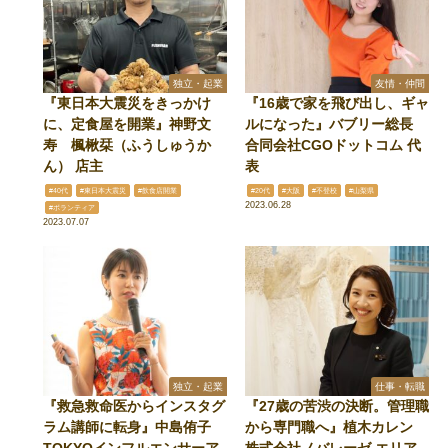
独立・起業
友情・仲間
『東日本大震災をきっかけ
『16歳で家を飛び出し、ギャ
に、定食屋を開業』神野文
ルになった』バブリー総長
寿 楓楸栞（ふうしゅうか
合同会社CGOドットコム 代
ん） 店主
表
#40代
#東日本大震災
#飲食店開業
#20代
#大阪
#不登校
#山梨県
2023.06.28
#ボランティア
2023.07.07
独立・起業
仕事・転職
『救急救命医からインスタグ
『27歳の苦渋の決断。管理職
ラム講師に転身』中島侑子
から専門職へ』植木カレン
TOKYOインフルエンサーア
株式会社ノバレーゼ エリア