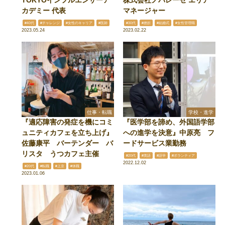
カデミー 代表
マネージャー
#40代
#チャレンジ
#女性のキャリア
#医師
#30代
#挫折
#結婚式
#女性管理職
2023.05.24
2023.02.22
仕事・転職
学校・進学
『適応障害の発症を機にコミ
『医学部を諦め、外国語学部
ュニティカフェを立ち上げ』
への進学を決意』中原亮 フ
佐藤康平 バーテンダー バ
ードサービス業勤務
リスタ うつカフェ主催
#20代
#英語
#語学
#ボランティア
2022.12.02
#20代
#転職
#上京
#休職
2023.01.06