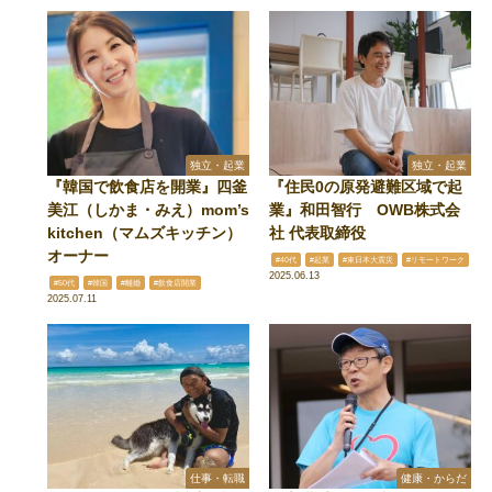
独立・起業
独立・起業
『韓国で飲食店を開業』四釜
『住民0の原発避難区域で起
美江（しかま・みえ）mom’s
業』和田智行 OWB株式会
kitchen（マムズキッチン）
社 代表取締役
オーナー
#40代
#起業
#東日本大震災
#リモートワーク
2025.06.13
#50代
#韓国
#離婚
#飲食店開業
2025.07.11
仕事・転職
健康・からだ