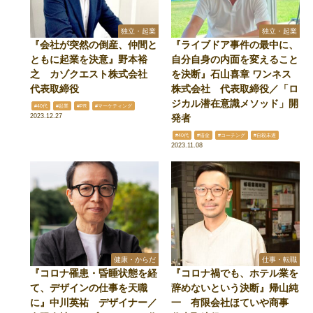
独立・起業
独立・起業
『会社が突然の倒産、仲間と
『ライブドア事件の最中に、
ともに起業を決意』野本裕
自分自身の内面を変えること
之 カゾクエスト株式会社
を決断』石山喜章 ワンネス
代表取締役
株式会社 代表取締役／「ロ
ジカル潜在意識メソッド」開
#40代
#起業
#PR
#マーケティング
2023.12.27
発者
#40代
#借金
#コーチング
#自殺未遂
2023.11.08
健康・からだ
仕事・転職
『コロナ罹患・昏睡状態を経
『コロナ禍でも、ホテル業を
て、デザインの仕事を天職
辞めないという決断』帰山純
に』中川英祐 デザイナー／
一 有限会社ほていや商事