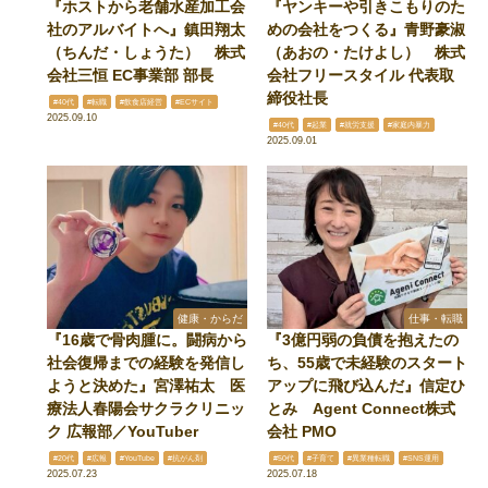
『ホストから老舗水産加工会
『ヤンキーや引きこもりのた
社のアルバイトへ』鎮田翔太
めの会社をつくる』青野豪淑
（ちんだ・しょうた） 株式
（あおの・たけよし） 株式
会社三恒 EC事業部 部長
会社フリースタイル 代表取
締役社長
#40代
#転職
#飲食店経営
#ECサイト
2025.09.10
#40代
#起業
#就労支援
#家庭内暴力
2025.09.01
健康・からだ
仕事・転職
『16歳で骨肉腫に。闘病から
『3億円弱の負債を抱えたの
社会復帰までの経験を発信し
ち、55歳で未経験のスタート
ようと決めた』宮澤祐太 医
アップに飛び込んだ』信定ひ
療法人春陽会サクラクリニッ
とみ Agent Connect株式
ク 広報部／YouTuber
会社 PMO
#20代
#広報
#YouTube
#抗がん剤
#50代
#子育て
#異業種転職
#SNS運用
2025.07.23
2025.07.18