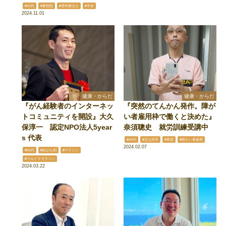
#50代
#整骨院
#理学療法士
#手術
2024.11.01
健康・からだ
健康・からだ
『がん経験者のインターネッ
『突然のてんかん発作。障が
トコミュニティを開設』大久
い者雇用枠で働くと決めた』
保淳一 認定NPO法人5year
奈須聰史 就労訓練受講中
s 代表
#40代
#北九州市
#希望
#障がい者雇用
2024.02.07
#50代
#抗がん剤
#マラソン
#ウルトラマラソン
2024.03.22